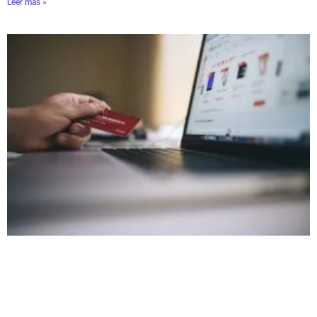
Leer màs »