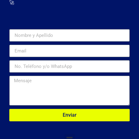
🚀
Enviar