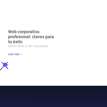
Web corporativa
profesional: claves para
tu éxito
29/07/2026
No Comments
Leer màs »