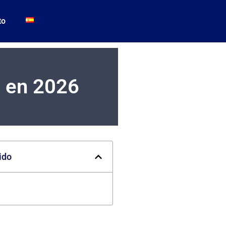
to
o en 2026
ido