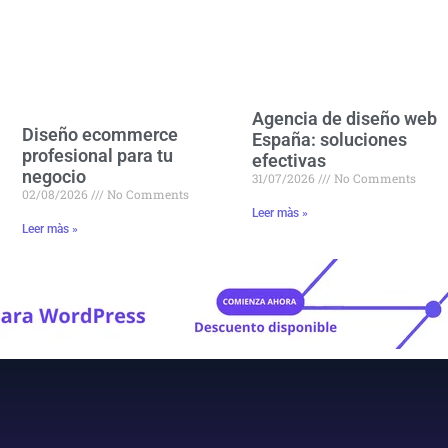
Agencia de diseño web
Diseño ecommerce
España: soluciones
profesional para tu
efectivas
negocio
31/07/2026
No Comments
02/08/2026
No Comments
Leer màs »
Leer màs »