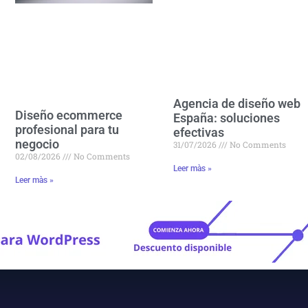
Agencia de diseño web
Diseño ecommerce
España: soluciones
profesional para tu
efectivas
negocio
31/07/2026
No Comments
02/08/2026
No Comments
Leer màs »
Leer màs »