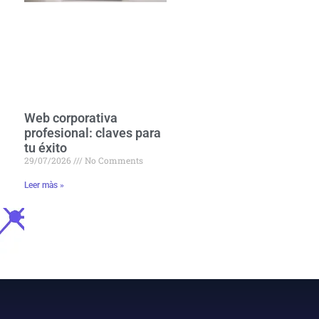
Web corporativa
profesional: claves para
tu éxito
29/07/2026
No Comments
Leer màs »