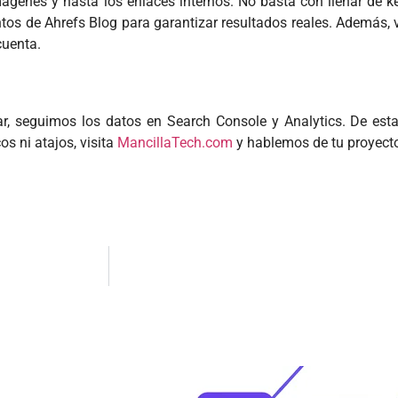
imágenes y hasta los enlaces internos. No basta con llenar de
os de Ahrefs Blog para garantizar resultados reales. Además, v
cuenta.
ar, seguimos los datos en Search Console y Analytics. De es
s ni atajos, visita
MancillaTech.com
y hablemos de tu proyect