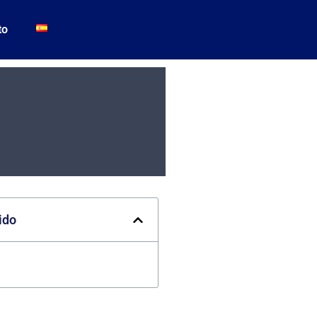
to
ido